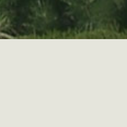
ÜBER UNS
Wir sind ein Unternehmen, beschäftigend hauptsächlich
Gartenbau Gartenarchitektur und Gartenbau.
Gärtnerischen Tradition unserer Firma stammt aus dem
Jahr 1860. Sitz der Gesellschaft ist von Sázava Stadt
von Kácov auf Kutná Hora (5 km von der Autobahn Prag-