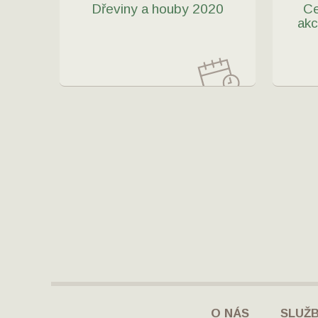
Dřeviny a houby 2020
Ce
akc
O NÁS
SLUŽ